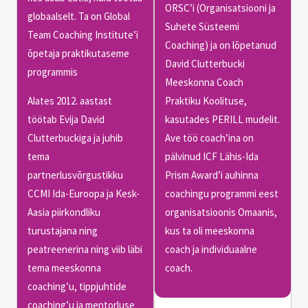
ORSC’i (Organisatsiooni ja
globaalselt. Ta on Global
Suhete Süsteemi
Team Coaching Institute’i
Coaching) ja on lõpetanud
õpetaja praktikutaseme
David Clutterbucki
programmis
Meeskonna Coach
Alates 2012. aastast
Praktiku Koolituse,
töötab Evija David
kasutades PERILL mudelit.
Clutterbuckiga ja juhib
Ave töö coach’ina on
tema
pälvinud ICF Lähis-Ida
partnerlusvõrgustikku
Prism Award’i auhinna
CCMI Ida-Euroopa ja Kesk-
coachingu programmi eest
Aasia piirkondliku
organisatsioonis Omaanis,
turustajana ning
kus ta oli meeskonna
peatreenerina ning viib läbi
coach ja individuaalne
tema meeskonna
coach.
coaching’u, tippjuhtide
coaching’u ja mentorluse