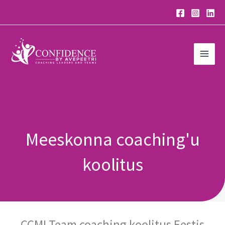
Skip
to
content
Meeskonna coaching'u
koolitus
CCMI Team coaching koolitus Eestis