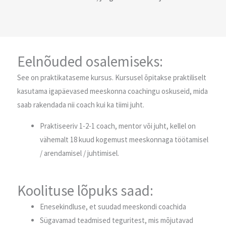
Eelnõuded osalemiseks:
See on praktikataseme kursus. Kursusel õpitakse praktiliselt
kasutama igapäevased meeskonna coachingu oskuseid, mida
saab rakendada nii coach kui ka tiimi juht.
Praktiseeriv 1-2-1 coach, mentor või juht, kellel on
vähemalt 18 kuud kogemust meeskonnaga töötamisel
/ arendamisel / juhtimisel.
Koolituse lõpuks saad:
Enesekindluse, et suudad meeskondi coachida
Sügavamad teadmised teguritest, mis mõjutavad