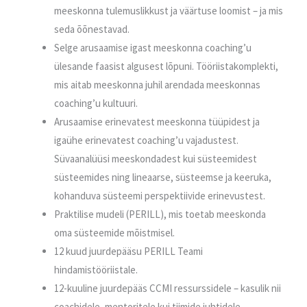
meeskonna tulemuslikkust ja väärtuse loomist – ja mis
seda õõnestavad.
Selge arusaamise igast meeskonna coaching’u
ülesande faasist algusest lõpuni. Tööriistakomplekti,
mis aitab meeskonna juhil arendada meeskonnas
coaching’u kultuuri.
Arusaamise erinevatest meeskonna tüüpidest ja
igaühe erinevatest coaching’u vajadustest.
Süvaanalüüsi meeskondadest kui süsteemidest
süsteemides ning lineaarse, süsteemse ja keeruka,
kohanduva süsteemi perspektiivide erinevustest.
Praktilise mudeli (PERILL), mis toetab meeskonda
oma süsteemide mõistmisel.
12 kuud juurdepääsu PERILL Teami
hindamistööriistale.
12-kuuline juurdepääs CCMI ressurssidele – kasulik nii
coachidele, mentoritele kui tiimide juhtidele.