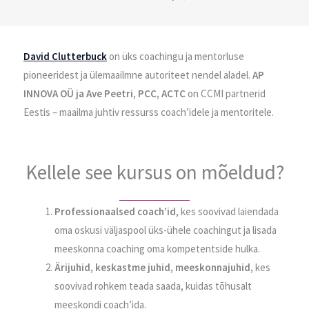
David Clutterbuck
on üks coachingu ja mentorluse
pioneeridest ja ülemaailmne autoriteet nendel aladel.
AP
INNOVA OÜ ja Ave Peetri, PCC, ACTC
on CCMI partnerid
Eestis – maailma juhtiv ressurss coach’idele ja mentoritele.
Kellele see kursus on mõeldud?
Professionaalsed coach’id
, kes soovivad laiendada
oma oskusi väljaspool üks-ühele coachingut ja lisada
meeskonna coaching oma kompetentside hulka.
Ärijuhid, keskastme juhid, meeskonnajuhid,
kes
soovivad rohkem teada saada, kuidas tõhusalt
meeskondi coach’ida.