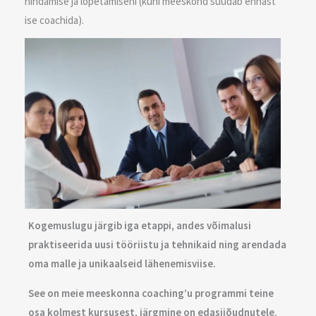
hindamise ja lõpetamiseni (kuni meeskond suudab ennast
ise coachida).
Kogemuslugu järgib iga etappi, andes võimalusi
praktiseerida uusi tööriistu ja tehnikaid ning arendada
oma malle ja unikaalseid lähenemisviise.
See on meie meeskonna coaching’u programmi teine
osa kolmest kursusest, järgmine on edasijõudnutele.