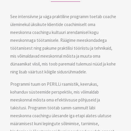
See intensiivne ja väga praktiline programm toetab coache
üleminekul üksikute klientide coachimiselt oma
meeskonna coachingu kultuuri arendamisel kogu
meeskonnaga töötamisele. Räägime meeskondadega
töötamisest ning pakume praktilisi tööriistu ja tehnikaid,
mis võimaldavad meeskonnal mõista ja muuta oma
dünaamikat viisil, mis toob paremaid tulemusi nüüd ja kohe
ning lisab väärtust kõigile sidusrühmadele.
Programmi tuum on PERILLi raamistik, keerukas,
kohanduv süsteemide perspektiiv, mis võimaldab
meeskonnal mõista oma efektiivsuse põhjuseid ja
takistusi. Programm töötab samm-sammult läbi
meeskonna coachingu ülesande iga etapi alates ulatuse
määramisest kuni lepingute sõlmimise, tarnimise,