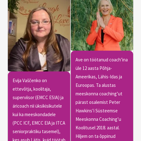
Ave on töötanud coach’ina
üle 12 aasta Põhja-
Ameerikas, Lähis-Idas ja
Evija Vaščenko on
Euroopas. Ta alustas
ettevõtja, koolitaja,
meeskonna coaching’ut
superviisor (EMCC ESIA) ja
pärast osalemist Peter
äricoach nii üksikisikutele
Hawkins’i Süsteemse
kui ka meeskondadele
Meeskonna Coaching’u
(PCC ICF, EMCC EIA ja ITCA
Koolitusel 2018. aastal.
seniorpraktiku tasemel),
Hiljem on ta õppinud
kes asub Lätis, kuid töötab