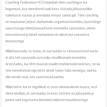
Coaching Federation=ICF) kirjeldab tiimi coachingut kui
kogemust, kus meeskond saab koos töötada jätkusuutlike
tulemuste suunas ja arendada ennast samal ajal. Tiimi coaching
on muutumas järjest olulisemaks organisatsioonides, kuna kõrge
saavutusega tiimid peavad koos eesmärke saavutama, olema
innovatiivsed ja kiirelt kohanema nii väliste kui seesmiste
muutustega.
Millal kasutada: te teate, et see kuidas te täna koostööd teete
ei aita teil saavutada uusi palju nõudlikumaid eesmärke.
Arvestades, kui tihti muutub maailm multikriiside keerises, on ka
teie meeskonnal vaja mitte ainult toime tulla nendega, vaid ka
olla nende seas, kes saavutavad parima.
Millal mitte: kui te tegelikult ei soovi olemasolevat muuta, sest
olete kindlad, et see kuidas te koos töötate on juba parim ja
peate vaid tegutsema kiiremini/väikeste muudatustega.