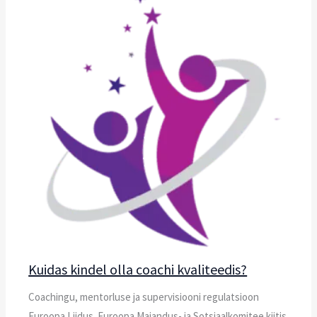
Kuidas kindel olla coachi kvaliteedis?
Coachingu, mentorluse ja supervisiooni regulatsioon
Euroopa Liidus. Euroopa Majandus- ja Sotsiaalkomitee kiitis