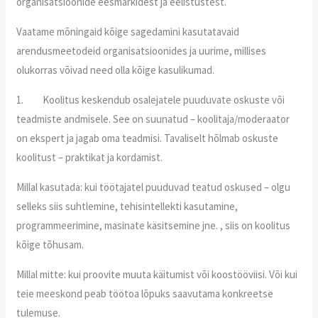
organisatsioonide eesmärkidest ja eelistustest.
Vaatame mõningaid kõige sagedamini kasutatavaid
arendusmeetodeid organisatsioonides ja uurime, millises
olukorras võivad need olla kõige kasulikumad.
1. Koolitus keskendub osalejatele puuduvate oskuste või
teadmiste andmisele. See on suunatud – koolitaja/moderaator
on ekspert ja jagab oma teadmisi. Tavaliselt hõlmab oskuste
koolitust – praktikat ja kordamist.
Millal kasutada: kui töötajatel puuduvad teatud oskused – olgu
selleks siis suhtlemine, tehisintellekti kasutamine,
programmeerimine, masinate käsitsemine jne. , siis on koolitus
kõige tõhusam.
Millal mitte: kui proovite muuta käitumist või koostööviisi. Või kui
teie meeskond peab töötoa lõpuks saavutama konkreetse
tulemuse.