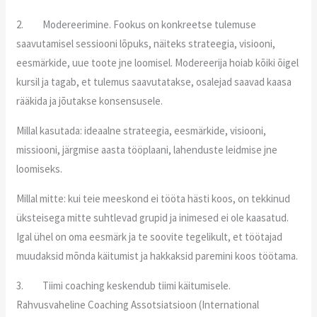
2. Modereerimine. Fookus on konkreetse tulemuse
saavutamisel sessiooni lõpuks, näiteks strateegia, visiooni,
eesmärkide, uue toote jne loomisel. Modereerija hoiab kõiki õigel
kursil ja tagab, et tulemus saavutatakse, osalejad saavad kaasa
rääkida ja jõutakse konsensusele.
Millal kasutada: ideaalne strateegia, eesmärkide, visiooni,
missiooni, järgmise aasta tööplaani, lahenduste leidmise jne
loomiseks.
Millal mitte: kui teie meeskond ei tööta hästi koos, on tekkinud
üksteisega mitte suhtlevad grupid ja inimesed ei ole kaasatud.
Igal ühel on oma eesmärk ja te soovite tegelikult, et töötajad
muudaksid mõnda käitumist ja hakkaksid paremini koos töötama.
3. Tiimi coaching keskendub tiimi käitumisele.
Rahvusvaheline Coaching Assotsiatsioon (International