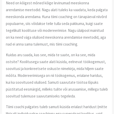
Need on kõigest mõned kõige levinumad meeskonna
arendamise meetodid. Nagu alati tuleks ka vaadata, keda palgata
meeskonda arendama. Kuna tiimi coaching on tänapäeval niivõrd
populaarne, siis võidakse teile tulla seda pakkuma, kuigi saate
tegelikult koolituse või modereerimise. Nagu ülalpool mainitud
on ka need väga olulised meeskonna arendamise meetodid, aga
nad ei anna sama tulemust, mis tiimi coaching.
Kuidas aru saada, kas see, mida te saate, on ka see, mida
ostsite? Koolitusega saate alati küsida, eelnevat töökogemust,
soovitusi ja konkreetsete oskuste nimekirja, mida hiljem saate
mõõta. Modereerimisega on nii töökogemus, erialane haridus,
kui ka soovitused olulised. Samuti saavutate töötoa lõpuks
püstitatud eesmärgid, milleks tulite või arusaamise, millega tuleb
soovitud tulemuse saavutamiseks tegeleda.
Tiimi coachi palgates tuleb samuti küsida erialast haridust (mitte
lihtsalt individuaalse coachingu ega superviisori koolitus, vaid