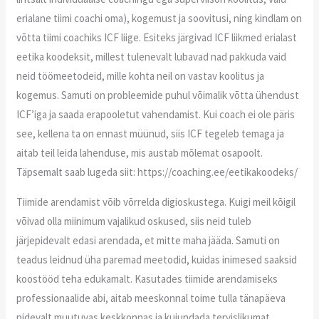
erialane tiimi coachi oma), kogemust ja soovitusi, ning kindlam on
võtta tiimi coachiks ICF liige. Esiteks järgivad ICF liikmed erialast
eetika koodeksit, millest tulenevalt lubavad nad pakkuda vaid
neid töömeetodeid, mille kohta neil on vastav koolitus ja
kogemus. Samuti on probleemide puhul võimalik võtta ühendust
ICF’iga ja saada erapooletut vahendamist. Kui coach ei ole päris
see, kellena ta on ennast müünud, siis ICF tegeleb temaga ja
aitab teil leida lahenduse, mis austab mõlemat osapoolt.
Täpsemalt saab lugeda siit: https://coaching.ee/eetikakoodeks/
Tiimide arendamist võib võrrelda digioskustega. Kuigi meil kõigil
võivad olla miinimum vajalikud oskused, siis neid tuleb
järjepidevalt edasi arendada, et mitte maha jääda. Samuti on
teadus leidnud üha paremad meetodid, kuidas inimesed saaksid
koostööd teha edukamalt. Kasutades tiimide arendamiseks
professionaalide abi, aitab meeskonnal toime tulla tänapäeva
pidevalt muutuvas keskkonnas ja kujundada tervislikumat