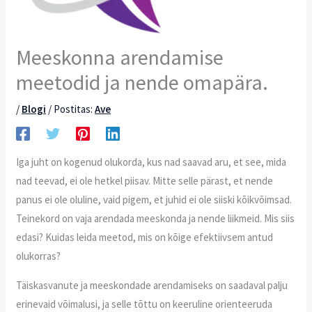
Meeskonna arendamise
meetodid ja nende omapära.
/
Blogi
/ Postitas:
Ave
Iga juht on kogenud olukorda, kus nad saavad aru, et see, mida
nad teevad, ei ole hetkel piisav. Mitte selle pärast, et nende
panus ei ole oluline, vaid pigem, et juhid ei ole siiski kõikvõimsad.
Teinekord on vaja arendada meeskonda ja nende liikmeid. Mis siis
edasi? Kuidas leida meetod, mis on kõige efektiivsem antud
olukorras?
Täiskasvanute ja meeskondade arendamiseks on saadaval palju
erinevaid võimalusi, ja selle tõttu on keeruline orienteeruda