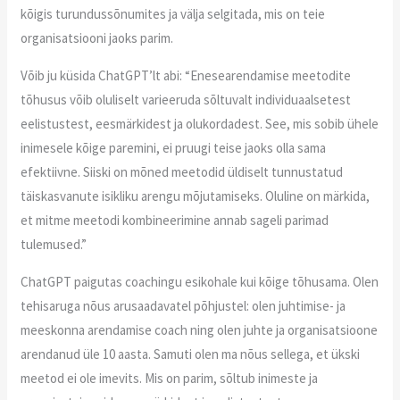
kõigis turundussõnumites ja välja selgitada, mis on teie
organisatsiooni jaoks parim.
Võib ju küsida ChatGPT’lt abi: “Enesearendamise meetodite
tõhusus võib oluliselt varieeruda sõltuvalt individuaalsetest
eelistustest, eesmärkidest ja olukordadest. See, mis sobib ühele
inimesele kõige paremini, ei pruugi teise jaoks olla sama
efektiivne. Siiski on mõned meetodid üldiselt tunnustatud
täiskasvanute isikliku arengu mõjutamiseks. Oluline on märkida,
et mitme meetodi kombineerimine annab sageli parimad
tulemused.”
ChatGPT paigutas coachingu esikohale kui kõige tõhusama. Olen
tehisaruga nõus arusaadavatel põhjustel: olen juhtimise- ja
meeskonna arendamise coach ning olen juhte ja organisatsioone
arendanud üle 10 aasta. Samuti olen ma nõus sellega, et ükski
meetod ei ole imevits. Mis on parim, sõltub inimeste ja